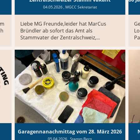
04.05.2026
, MGCC Sekretariat
om
Liebe MG Freunde,leider hat MarCus
Ge
ch
Bründler ab sofort das Amt als
Lo
Stammvater der Zentralschweiz,...
Pa
Garagennanachmittag vom 28. März 2026
05.04.2026
, Stamm Bern