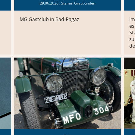
29.06.2026
, Stamm Graubünden
MG Gastclub in Bad-Ragaz
Im
es
St
zu
d