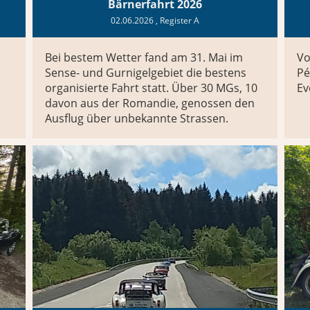
Bärnerfahrt 2026
02.06.2026
, Register A
Bei bestem Wetter fand am 31. Mai im
Vo
Sense- und Gurnigelgebiet die bestens
Pé
organisierte Fahrt statt. Über 30 MGs, 10
Ev
davon aus der Romandie, genossen den
Ausflug über unbekannte Strassen.