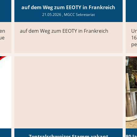
auf dem Weg zum EEOTY in Frankreich
21.05.2026
, MGCC Sekretariat
sen
auf dem Weg zum EEOTY in Frankreich
Un
ue
16
pe
Zentralschweizer Stamm vakant