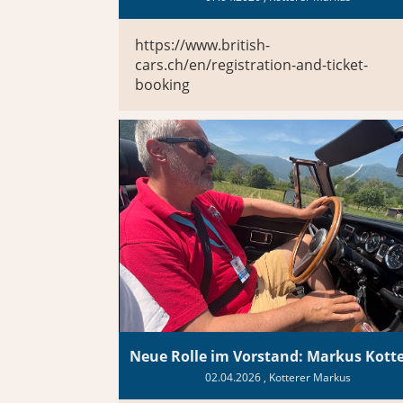
https://www.british-
cars.ch/en/registration-and-ticket-
booking
Neue Rolle im Vorstand: Markus Kotte
02.04.2026
, Kotterer Markus