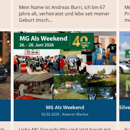
Mein Name ist Andreas Burri, ich bin 67
Me
Jahre alt, verheiratet und lebe seit meiner
Pr
Geburt imsch...
me
MG Als Weekend
02.02.2026
, Kotterer Markus
 In
Liebe MG Freunde Wir sind jetzt bereit mit
Es