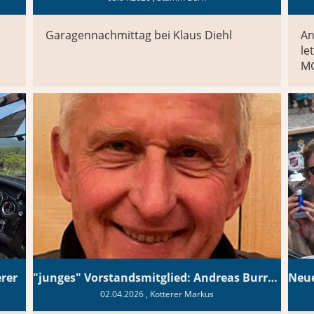
Garagennachmittag bei Klaus Diehl
An
le
MG
rer
"junges" Vorstandsmitglied: Andreas Burri Register
02.04.2026
, Kotterer Markus