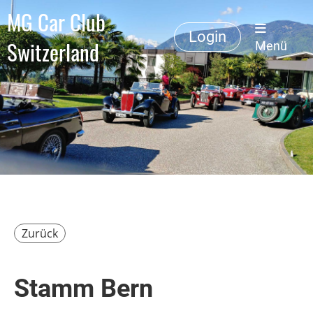
MG Car Club
Login
Switzerland
Menü
Zurück
Stamm Bern