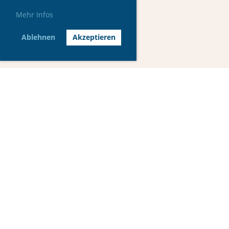
Mehr Infos
Ablehnen
Akzeptieren
© MG Car Club Switzerland
Sekretariat, Rosentalstrasse 31 CH-4058 Basel
+41 79 359 15 29
sekretariat@mgcc.ch
Impressum